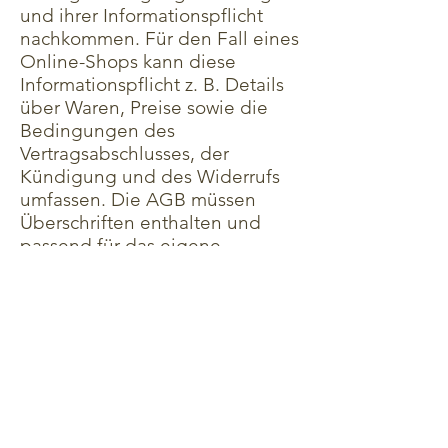
und ihrer Informationspflicht
nachkommen. Für den Fall eines
Online-Shops kann diese
Informationspflicht z. B. Details
über Waren, Preise sowie die
Bedingungen des
Vertragsabschlusses, der
Kündigung und des Widerrufs
umfassen. Die AGB müssen
Überschriften enthalten und
passend für das eigene
Unternehmen formuliert sein.
Um sicherzugehen, dass Ihre
AGB gesetzlichen Regelungen
entsprechen, lassen Sie diese
von einem erfahrenen Anwalt
überprüfen.
© 2026 Donghee Nam