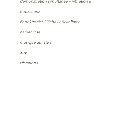
démonstration simultanée – vibration II
Koexistenz
Perfektionist / Gaffa I / Scar Party
namenrose
musique autiste I
Soy
vibration I