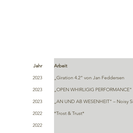
Jahr
Arbeit
2023
„Giration 4.2" von Jan Feddersen
2023
„OPEN WHIRLIGIG PERFORMANCE" m
2023
„AN UND AB WESENHEIT" – Noisy Si
2022
*Trost & Trust*
2022