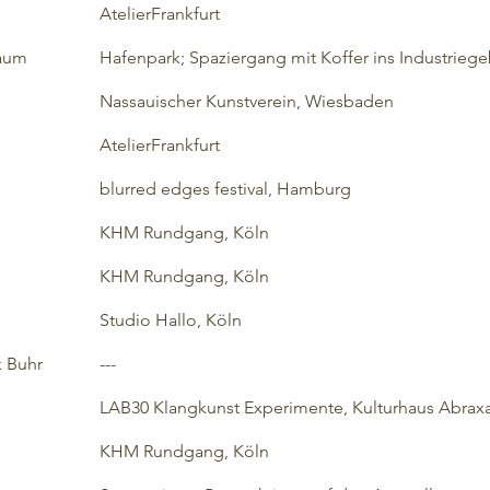
AtelierFrankfurt
Raum
Hafenpark; Spaziergang mit Koffer ins Industr
Nassauischer Kunstverein, Wies
AtelierFrankfurt
blurred edges festival, Hamb
KHM Rundgang, Köl
KHM Rundgang, Köl
ack
Studio Hallo, Köln
k Buhr
---
LAB30 Klangkunst Experimente, Kulturhaus Abrax
KHM Rundgang, Kö