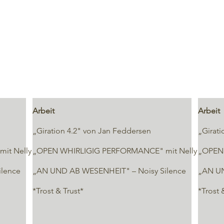
Arbeit
Arbeit
„Giration 4.2" von Jan Feddersen
„Girati
it Nelly Boyd
„OPEN WHIRLIGIG PERFORMANCE" mit Nelly Boyd
„OPEN 
lence
„AN UND AB WESENHEIT" – Noisy Silence
„AN UN
*Trost & Trust*
*Trost 