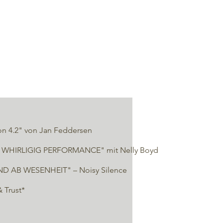
on 4.2" von Jan Feddersen
WHIRLIGIG PERFORMANCE" mit Nelly Boyd
D AB WESENHEIT" – Noisy Silence
& Trust*